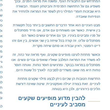
 התבגרות הגוף, ומשנה את מראה הפנים, ובכך
לצרכים
על התחושה הפנימית והביטחון העצמי. הבשורה
הייחודיים
 חומרי המילוי ניתן לשפר את המראה ולהחזיר את
של
אבדה.
כל
ים הוא אחד הדברים החשובים ביותר בכל תקשורת
לקוח
 כאשר אנו משוחחים עם אדם, אנו מייד מסתכלים
ולקוחה.
ביטים בעיניו. וכך גם אחרים עושים כאשר הם
אנו
ינו. זה קורה בכל שיחה בין שני אנשים, בין אם זהו
משלבים
י, ראיון עבודה או סתם שיחה מקרית.
טכנולוגיות
מתקדמות
 לעיננו מופיעים שקעים, ואף מראה עור כהה, זה
עם
ת המראה המלבב שאליו שואפים גברים ונשים. אנו
גישה
ראה בבוקר, ומרגישים חוסר נוחות. ואותה חוסר
הוליסטית,
 מה שאנו משדרים לסביבה לאורך כל שעות היום.
כדי
להעניק
ובות הן שכיום ניתן לבצע מילוי שקעים מתחת
לכם
את בצורה יעילה ואפקטיבית. שיטה שאינה דורשת
תוצאות
רגיים, ולכן היא בטוחה.
מרשימות
הבין
מדוע
מופיעים
שקעים
ובטוחות.
סביב
לעיניים
למידע