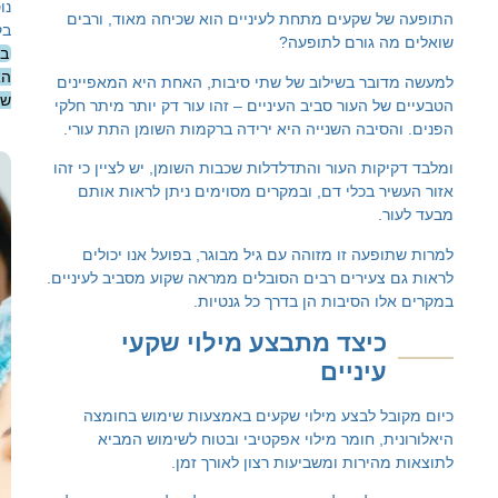
נוסף
 שקעים מתחת לעיניים הוא שכיחה מאוד, ורבים
בקרו
 גורם לתופעה?
בעמוד
האודות
בר בשילוב של שתי סיבות, האחת היא המאפיינים
שלנו.
 העור סביב העיניים – זהו עור דק יותר מיתר חלקי
יבה השנייה היא ירידה ברקמות השומן התת עורי.
ות העור והתדלדלות שכבות השומן, יש לציין כי זהו
יש
 בכלי דם, ובמקרים מסוימים ניתן לראות אותם
.
לכם
שאלה?
עה זו מזוהה עם גיל מבוגר, בפועל אנו יכולים
צעירים רבים הסובלים ממראה שקוע מסביב לעיניים.
תרגישו
 הסיבות הן בדרך כל גנטיות.
חופשי
ליצור
יצד
מתבצע
מילוי
שקעי
איתנו
יניים
קשר
בנוגע
ל לבצע מילוי שקעים באמצעות שימוש בחומצה
לכל
, חומר מילוי אפקטיבי ובטוח לשימוש המביא
עניין
ירות ומשביעות רצון לאורך זמן.
ואנחנו
נשמח