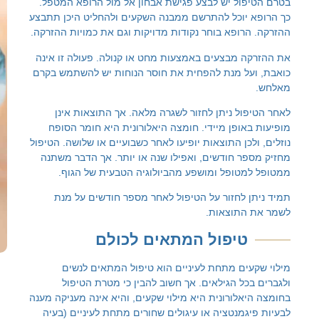
ול יש לבצע פגישת אבחון אל מול הרופא המטפל.
לענות
יוכל להתרשם ממבנה השקעים ולהחליט היכן תתבצע
על
ופא בוחר נקודות מדויקות וגם את כמויות ההזרקה.
כל
שאלה!
 מבצעים באמצעות מחט או קנולה. פעולה זו אינה
ל מנת להפחית את חוסר הנוחות יש להשתמש בקרם
ל ניתן לחזור לשגרה מלאה. אך התוצאות אינן
ופן מיידי. חומצה היאלורונית היא חומר הסופח
כן התוצאות יופיעו לאחר כשבועיים או שלושה. הטיפול
שליחה
 חודשים, ואפילו שנה או יותר. אך הדבר משתנה
טופל ומושפע מהביולוגיה הטבעית של הגוף.
טלפון:
058-
לחזור על הטיפול לאחר מספר חודשים על מנת
466-
תוצאות.
4664
יפול
המתאים
לכולם
ים מתחת לעיניים הוא טיפול המתאים לנשים
ל הגילאים. אך חשוב להבין כי מטרת הטיפול
לורונית היא מילוי שקעים, והיא אינה מעניקה מענה
מנטציה או עיגולים שחורים מתחת לעיניים (בעיה