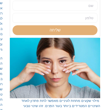
שכל
אדם
ראוי
להרגיש
ולהיראות
במיטבו
שליחה
בכל
עונה
ובכל
גיל.
הצוות
המקצועי
שלנו
מתמחה
במגוון
רחב
של
טיפולים
חדשניים,
ים מתחת לעיניים מאפשר לתת פתרון לאחד
המותאמים
מטרידים ביותר בעור הפנים. זהו שינוי טבעי
אישית