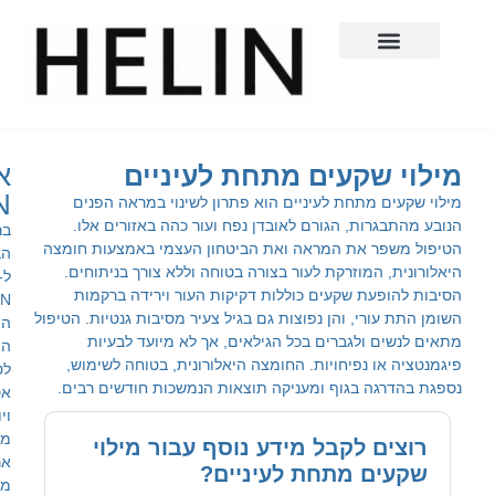
ועי
אודות
שקעים מתחת לעיניים
HELIN
 מתחת לעיניים הוא פתרון לשינוי במראה הפנים
רות, הגורם לאובדן נפח ועור כהה באזורים אלו.
ברוכים
ר את המראה ואת הביטחון העצמי באמצעות חומצה
הבאים
המוזרקת לעור בצורה בטוחה וללא צורך בניתוחים.
ל-
עת שקעים כוללות דקיקות העור וירידה ברקמות
HELIN,
רי, והן נפוצות גם בגיל צעיר מסיבות גנטיות. הטיפול
המרכז
 ולגברים בכל הגילאים, אך לא מיועד לבעיות
המוביל
ו נפיחויות. החומצה היאלורונית, בטוחה לשימוש,
לטיפולי
ה בגוף ומעניקה תוצאות הנמשכות חודשים רבים.
אסתטיקה
ויופי
מתקדמים.
 לקבל מידע נוסף עבור מילוי
אנו
ם מתחת לעיניים?
מאמינים