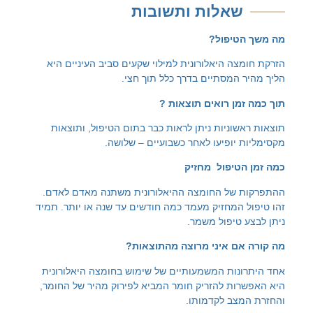
אלות
ותשובות
טיפול
?
ה היאלורונית למילוי שקעים סביב העיניים היא
המסתיים בדרך כלל תוך חצי.
מן
רואים
תוצאות
?
וניות ניתן לראות כבר בתום הטיפול, ותוצאות
יופיעו לאחר כשבועיים – שלושה.
טיפול
מחזיק
של החומצה ההיאלורונית משתנה מאדם לאדם.
המחזיק מעמד כמה חודשים עד שנה או יותר. תמיד
 טיפול משמר.
ם
איני
מרוצה
מהתוצאות
?
נות המשמעותיים של שימוש בחומצה היאלורונית
ות להזריק חומר המביא לפירוק מהיר של החומר,
צב לקדמותו.